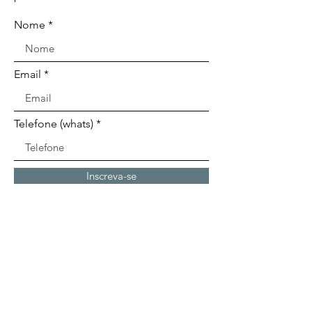
Nome
Email
Telefone (whats)
Inscreva-se
Nota
: caso necessite, é possível entrar
em contato conosco via whatsapp para
esclarecer dúvidas, falar sobre bolsas
ou adquirir o curso. Nesse caso, entre