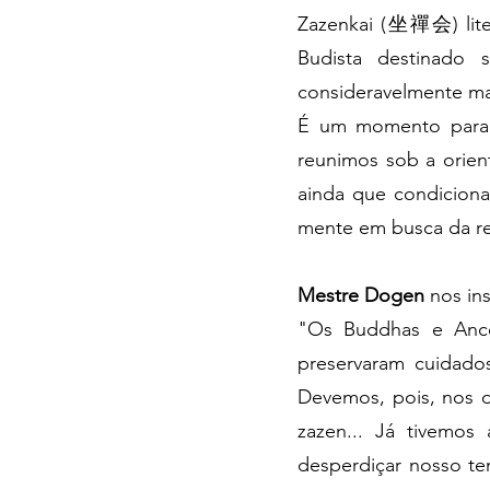
Zazenkai (坐禪会) liter
Budista destinado 
consideravelmente ma
É um momento para 
reunimos sob a orien
ainda que condicion
mente em busca da r
Mestre Dogen
nos ins
"Os Buddhas e Ance
preservaram cuidado
Devemos, pois, nos d
zazen... Já tivemo
desperdiçar nosso te