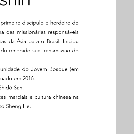
imeiro discípulo e herdeiro do
a das missionárias responsáveis
as da Ásia para o Brasil. Iniciou
ndo recebido sua transmissão do
omunidade do Jovem Bosque (em
rmado em 2016.
Shidō San.
s marciais e cultura chinesa na
uto Sheng He.