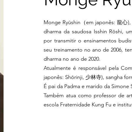
Monge Ryūshin（em japonês: 龍心), pr
dharma da saudosa Isshin Rōshi, um
por transmitir o ensinamentos budist
seu treinamento no ano de 2006, te
dharma no ano de 2020.
Atualmente é responsável pela C
japonês: Shōrinji, 少林寺), sangha fo
É pai da Padma e marido da Simone 
Também atua como professor de arte
escola Fraternidade Kung Fu e instit