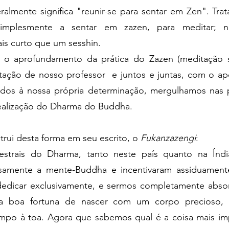
almente significa "reunir-se para sentar em Zen". Trat
simplesmente a sentar em zazen, para meditar; 
is curto que um sesshin.
o aprofundamento da prática do Zazen (meditação 
tação de nosso professor e juntos e juntas, com o ap
ados à nossa própria determinação, mergulhamos nas 
ealização do Dharma do Buddha.
trui desta forma em seu escrito, o
Fukanzazengi
:
strais do Dharma, tanto neste país quanto na Índi
samente a mente-Buddha e incentivaram assiduament
edicar exclusivamente, e sermos completamente absor
s a boa fortuna de nascer com um corpo precioso,
mpo à toa. Agora que sabemos qual é a coisa mais i