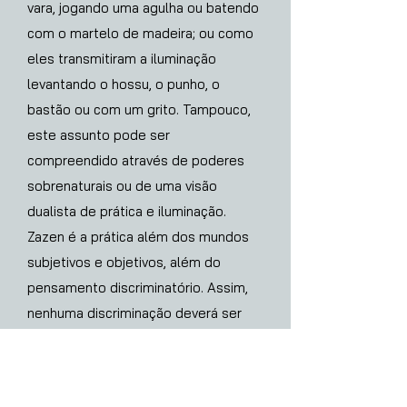
vara, jogando uma agulha ou batendo
com o martelo de madeira; ou como
eles transmitiram a iluminação
levantando o hossu, o punho, o
bastão ou com um grito. Tampouco,
este assunto pode ser
compreendido através de poderes
sobrenaturais ou de uma visão
dualista de prática e iluminação.
Zazen é a prática além dos mundos
subjetivos e objetivos, além do
pensamento discriminatório. Assim,
nenhuma discriminação deverá ser
feita entre o inteligente e o não-
inteligente. Praticar o caminho com
todo o coração é, em si mesmo,